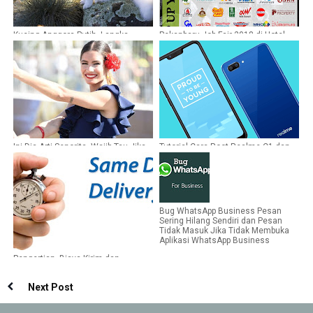
Kucing Anggora Putih, Langka,
Pekanbaru Job Fair 2018 di Hotel
Dilindungi, Namun Banyak Dicari
Mutiara Merdeka Desember 2018
Ini Dia Arti Senorita, Wajib Tau Jika
Tutorial Cara Root Realme C1 dan
Sering Mengucapkannya
Cara Install TWRP Recovery
Bug WhatsApp Business Pesan
Sering Hilang Sendiri dan Pesan
Tidak Masuk Jika Tidak Membuka
Aplikasi WhatsApp Business
Pengertian, Biaya Kirim dan
Kelebihan Same Day Service
Next Post