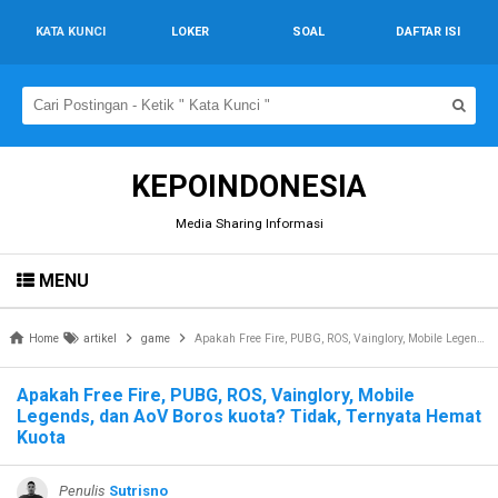
KATA KUNCI
LOKER
SOAL
DAFTAR ISI
KEPOINDONESIA
Media Sharing Informasi
MENU
Home
artikel
game
Apakah Free Fire, PUBG, ROS, Vainglory, Mobile Legends, dan AoV Boros kuota? Tidak, Ternyata Hemat Kuota
Apakah Free Fire, PUBG, ROS, Vainglory, Mobile
Legends, dan AoV Boros kuota? Tidak, Ternyata Hemat
Kuota
Penulis
Sutrisno