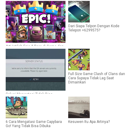
Dari Siapa Telpon Dengan Kode
Telepon +6299575?
Arti Istilah Epic & Rare di Game dan
Forum Jual Beli
Full Size Game Clash of Clans dan
Cara Supaya Tidak Lag Saat
Dimainkan
Solusi Mengatasi Tidak Bisa
Terhubung ke Server EA Saat Install
Game
6 Cara Mengatasi Game Capybara
Kesuwen Itu Apa Artinya?
Go! Yang Tidak Bisa Dibuka