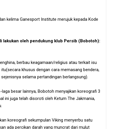
dan kelima Ganesport Institute merujuk kepada Kode
di lakukan oleh pendukung klub Persib (Bobotoh):
nghina, berbau keagamaan/religius atau terkait isu
pun itu(secara khusus dengan cara memasang bendera,
au sejenisnya selama pertandingan berlangsung).
ga-laga besar lainnya, Bobotoh menyajikan koreografi 3
al ini juga telah disoroti oleh Ketum The Jakmania,
u.
kan koreografi sekumpulan Viking menyerbu satu
kan ada percikan darah yang muncrat dari mulut