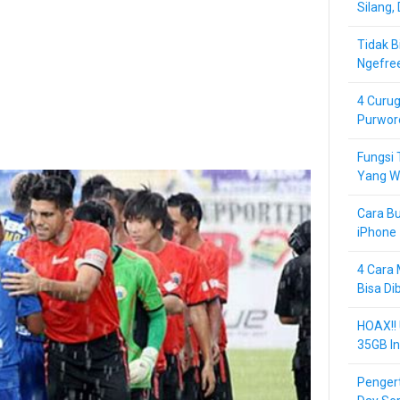
Silang,
Tidak B
Ngefre
4 Curug
Purwor
Fungsi 
Yang Wa
Cara Bu
iPhone 
4 Cara 
Bisa Di
HOAX!!
35GB In
Pengert