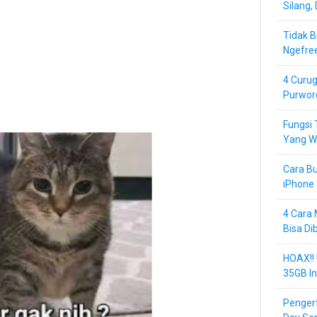
Silang,
Tidak B
Ngefre
4 Curug
Purwor
Fungsi 
Yang Wa
Cara Bu
iPhone 
4 Cara 
Bisa Di
HOAX!!
35GB In
Pengert