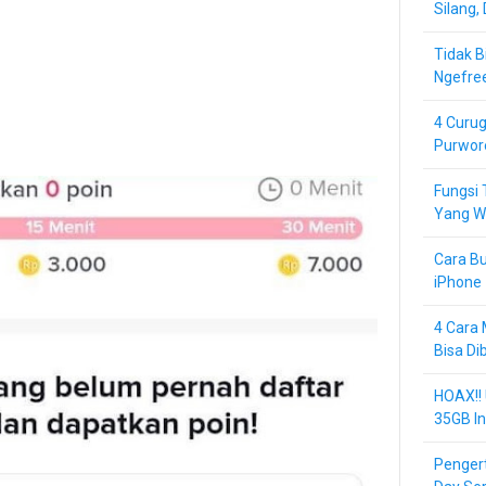
Silang,
Tidak B
Ngefre
4 Curug
Purwor
Fungsi 
Yang Wa
Cara Bu
iPhone 
4 Cara 
Bisa Di
HOAX!!
35GB In
Pengert