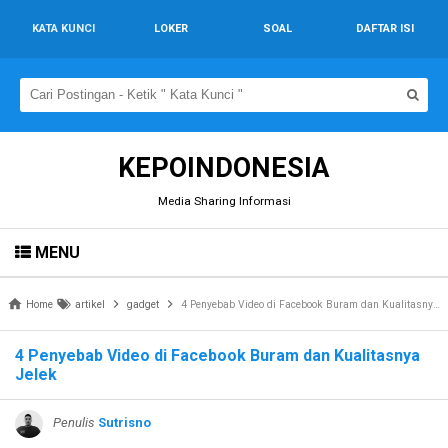
KATA KUNCI
LOKER
SOAL
DAFTAR ISI
KEPOINDONESIA
Media Sharing Informasi
MENU
Home
artikel
gadget
4 Penyebab Video di Facebook Buram dan Kualitasnya Jelek
4 Penyebab Video di Facebook Buram dan Kualitasnya
Jelek
Penulis
Sutrisno