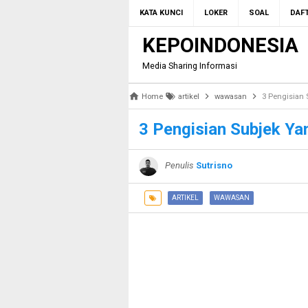
KATA KUNCI
LOKER
SOAL
DAFT
KEPOINDONESIA
Media Sharing Informasi
Home
artikel
wawasan
3 Pengisian 
3 Pengisian Subjek Ya
Penulis
Sutrisno
ARTIKEL
WAWASAN