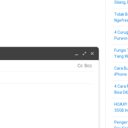
Silang,
Tidak B
Ngefre
4 Curug
Purwor
Fungsi 
Yang Wa
Cara Bu
iPhone 
4 Cara 
Bisa Di
HOAX!!
35GB In
Pengert