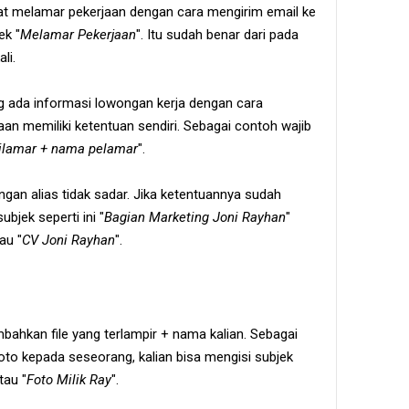
t melamar pekerjaan dengan cara mengirim email ke
ek "
Melamar Pekerjaan
". Itu sudah benar dari pada
li.
ang ada informasi lowongan kerja dengan cara
an memiliki ketentuan sendiri. Sebagai contoh wajib
ilamar + nama pelamar
".
ngan alias tidak sadar. Jika ketentuannya sudah
bjek seperti ini "
Bagian Marketing Joni Rayhan
"
tau "
CV Joni Rayhan
".
mbahkan file yang terlampir + nama kalian. Sebagai
to kepada seseorang, kalian bisa mengisi subjek
tau "
Foto Milik Ray
".