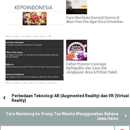
Cara Membuka Banned Device di
Akun Free Fire Agar Bisa Dimainkan
Cara Menyisipkan Gambar di
Microsoft PowerPoint Saat
Membuat PPT
Daftar Provinsi Coverage
MyRepublic dan Cara Cek
Jangkauan Area & Pilihan Paket
Cara Mengatur Kecerahan Open
Camera Yang Terlalu Terang
Perbedaan Teknologi AR (Augmented Reality) dan VR (Virtual
Reality)
Cara Nembung ke Orang Tua Wanita Menggunakan Bahasa
Jawa Halus