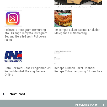
Perbedaan Pengiriman Setiap Saat
Hal Yang Perlu Dilakukan Jika
dan Jam Kantor
Kiriman Paket Datang 2 Kali
Followers Instagram Berkurang
10 Tempat Lokasi Kuliner Enak dan
atau Hilang? Ternyata Instagram
Melegenda di Semarang
Sedang Bersih-Bersih Followers
Palsu
Cara Cek Resi Jasa Pengiriman JNE
Kenapa Kiriman Paket Ditahan?
Ketika Membeli Barang Secara
Kenapa Tidak Langsung Dikirim Saja
Online
Next Post
Previous Post