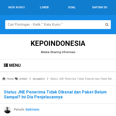
KATA KUNCI
LOKER
SOAL
DAFTAR ISI
KEPOINDONESIA
Media Sharing Informasi
MENU
Home
artikel
ekspedisi
Status JNE Penerima Tidak Dikenal dan Paket Belum Sampai? Ini Dia Penjelasannya
Status JNE Penerima Tidak Dikenal dan Paket Belum
Sampai? Ini Dia Penjelasannya
Penulis
Sutrisno