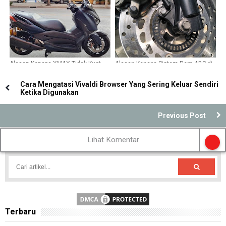
Alasan Kenapa XMAX Tidak Kuat
Alasan Kenapa Sistem Rem ABS di
Menanjak Padahal 250cc
Motor dan Mobil Tidak Pakem
Cara Mengatasi Vivaldi Browser Yang Sering Keluar Sendiri
Ketika Digunakan
Previous Post
Lihat Komentar
Terbaru