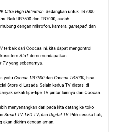
4K Ultra High Definition
. Sedangkan untuk TB7000
ion
. Baik UB7500 dan TB7000, sudah
erhubung dengan mikrofon, kamera,
gamepad
, dan
TV
terbaik
dari Coocaa ini, kita dapat mengontrol
 ekosistem
AIoT
demi mendapatkan
t TV
yang sebenarnya.
s yaitu
Coocaa UB7500
dan
Coocaa TB7000
, bisa
al Store di Lazada. Selain kedua TV diatas, di
anyak sekali tipe-tipe TV pintar lainnya dari Coocaa.
lebih menyenangkan dari pada kita datang ke toko
ari
Smart TV
,
LED TV
, dan
Digital TV
. Pilih sesuka hati,
g akan dikirim dengan aman.