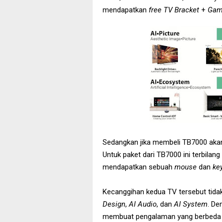
mendapatkan
free TV Bracket
+
Gam
Sedangkan jika membeli TB7000 ak
Untuk paket dari TB7000 ini terbila
mendapatkan sebuah
mouse
dan
ke
Kecanggihan kedua TV tersebut tidak 
Design
,
AI Audio
, dan
AI System
. De
membuat pengalaman yang berbeda