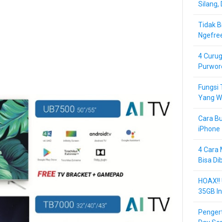
Silang,
Tidak B
Ngefre
4 Curug
Purwor
Fungsi 
Yang Wa
Cara Bu
iPhone 
4 Cara 
Bisa Di
HOAX!!
35GB In
Pengert