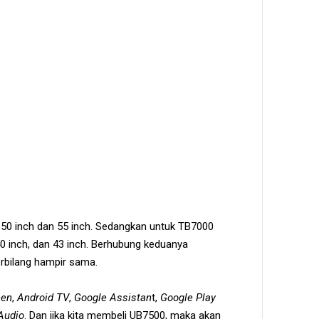
u 50 inch dan 55 inch. Sedangkan untuk TB7000
 40 inch, dan 43 inch. Berhubung keduanya
terbilang hampir sama.
een
,
Android TV
,
Google Assistan
t,
Google Play
Audio
. Dan jika kita membeli UB7500, maka akan