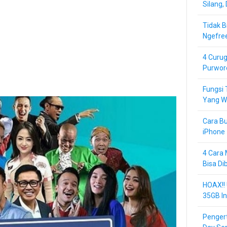
Silang,
Tidak B
Ngefre
4 Curug
Purwor
Fungsi 
Yang Wa
Cara Bu
iPhone 
4 Cara 
Bisa Di
HOAX!!
35GB In
Pengert