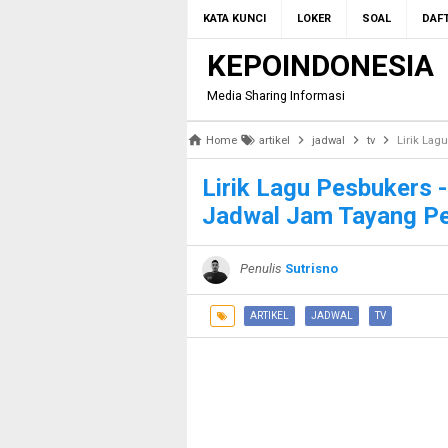
KATA KUNCI
LOKER
SOAL
DAFT
KEPOINDONESIA
Media Sharing Informasi
Home
artikel
jadwal
tv
Lirik Lagu 
Lirik Lagu Pesbukers 
Jadwal Jam Tayang P
Penulis
Sutrisno
ARTIKEL
JADWAL
TV