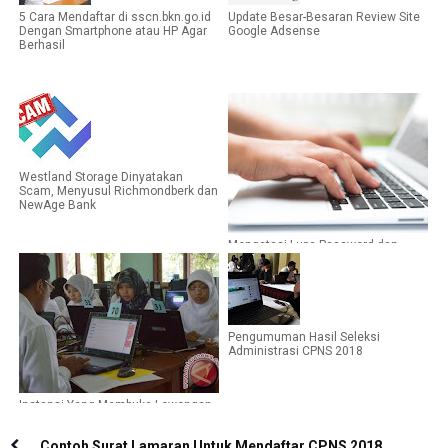
5 Cara Mendaftar di sscn.bkn.go.id
Update Besar-Besaran Review Site
Dengan Smartphone atau HP Agar
Google Adsense
Berhasil
Westland Storage Dinyatakan
Scam, Menyusul Richmondberk dan
NewAge Bank
Mengatasi Lupa Password dan
Pertanyaan Pengaman Akun SSCN
Pengumuman Hasil Seleksi
Administrasi CPNS 2018
Instansi Yang Membuka Lowongan
Bagi Lulusan SMK pada CPNS 2018
Contoh Surat Lamaran Untuk Mendaftar CPNS 2018